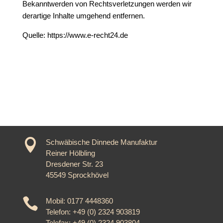
Bekanntwerden von Rechtsverletzungen werden wir
derartige Inhalte umgehend entfernen.
Quelle: https://www.e-recht24.de

Schwäbische Dinnede Manufaktur
Reiner Hölbling
Dresdener Str. 23
45549 Sprockhövel

Mobil: 0177 4448360
Telefon: +49 (0) 2324 903819
Telefax: +49 (0) 2324 903804